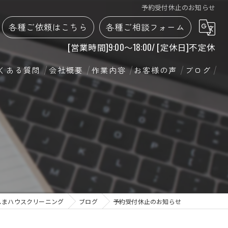
予約受付休止のお知らせ
各種ご依頼はこちら
各種ご相談フォーム
[営業時間]9:00～18:00/ [定休日]不定休
くある質問
会社概要
作業内容
お客様の声
ブログ
見積り
浴室
リーニングのご依頼
エアコン
ーニングのご依頼
キッチン
レンジフード
トイレ
しまハウスクリーニング
ブログ
予約受付休止のお知らせ