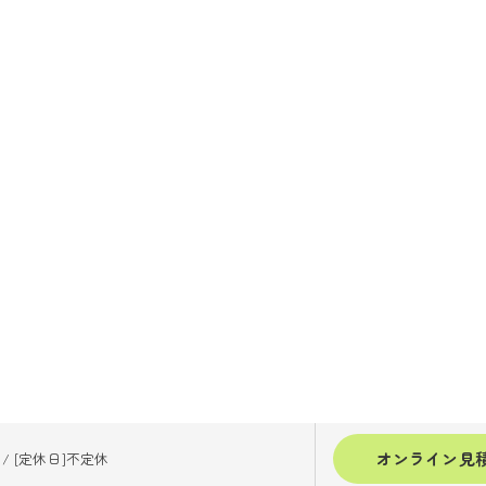
オンライン見
00/ [定休日]不定休