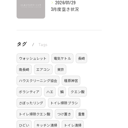
2026/01/29
3月度空き状況
タグ
Tags
ウォッシュレット
電気ケトル
長崎
南長崎
エアコン
東京
ハウスクリーニング協会
橿原神宮
ボランティア
ハエ
鱗
クエン酸
さぼったリング
トイレ掃除ブラシ
トイレ掃除クエン酸
つけ置き
重曹
ひどい
キッチン清掃
トイレ清掃